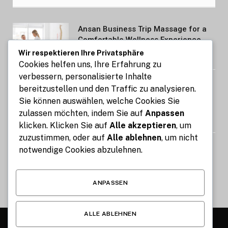
Ansan Business Trip Massage for a
Comfortable Wellness Experience
Wir respektieren Ihre Privatsphäre
AUGUST 7, 2026
Cookies helfen uns, Ihre Erfahrung zu
verbessern, personalisierte Inhalte
Kennzeichen express: So gelingt die
bereitzustellen und den Traffic zu analysieren.
Kfz-Zulassung in nur 15 Minuten
Sie können auswählen, welche Cookies Sie
online
zulassen möchten, indem Sie auf
Anpassen
AUGUST 7, 2026
klicken. Klicken Sie auf
Alle akzeptieren
, um
zuzustimmen, oder auf
Alle ablehnen
, um nicht
Image Compressor: Reduce Image
notwendige Cookies abzulehnen.
Size Without Losing Quality for Free
AUGUST 6, 2026
ANPASSEN
ALLE ABLEHNEN