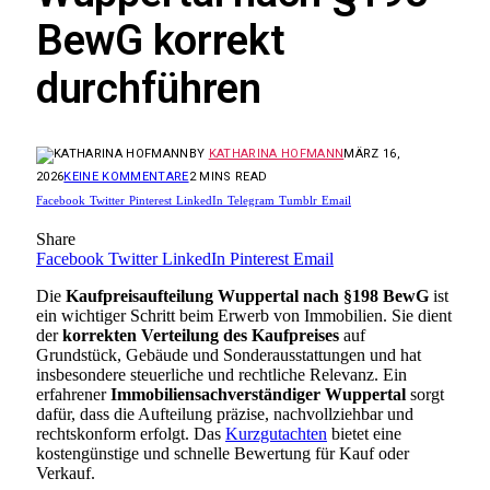
BewG korrekt
durchführen
BY
KATHARINA HOFMANN
MÄRZ 16,
2026
KEINE KOMMENTARE
2 MINS READ
Facebook
Twitter
Pinterest
LinkedIn
Telegram
Tumblr
Email
Share
Facebook
Twitter
LinkedIn
Pinterest
Email
Die
Kaufpreisaufteilung Wuppertal nach §198 BewG
ist
ein wichtiger Schritt beim Erwerb von Immobilien. Sie dient
der
korrekten Verteilung des Kaufpreises
auf
Grundstück, Gebäude und Sonderausstattungen und hat
insbesondere steuerliche und rechtliche Relevanz. Ein
erfahrener
Immobiliensachverständiger Wuppertal
sorgt
dafür, dass die Aufteilung präzise, nachvollziehbar und
rechtskonform erfolgt. Das
Kurzgutachten
bietet eine
kostengünstige und schnelle Bewertung für Kauf oder
Verkauf.