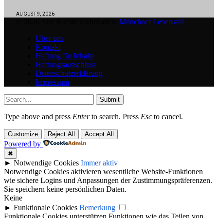
AUGUST 9, 2026
© 2026 Alle Rechte vorbehalten.
Münchner Lebensstil
Über uns
Kontakt
Haftung für Inhalte
Haftungsausschluss
Datenschutzerklärung
Impressum
Submit
Type above and press
Enter
to search. Press
Esc
to cancel.
Customize
Reject All
Accept All
Powered by
✖
►
Notwendige Cookies
Immer aktiv
Notwendige Cookies aktivieren wesentliche Website-Funktionen
wie sichere Logins und Anpassungen der Zustimmungspräferenzen.
Sie speichern keine persönlichen Daten.
Keine
►
Funktionale Cookies
Bemerkung
Funktionale Cookies unterstützen Funktionen wie das Teilen von