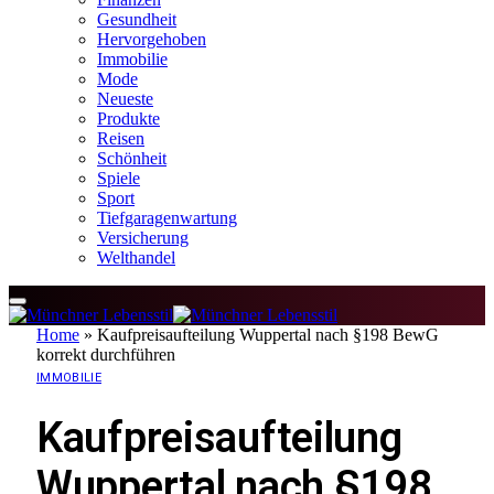
Gesundheit
Hervorgehoben
Immobilie
Mode
Neueste
Produkte
Reisen
Schönheit
Spiele
Sport
Tiefgaragenwartung
Versicherung
Welthandel
Home
»
Kaufpreisaufteilung Wuppertal nach §198 BewG
korrekt durchführen
IMMOBILIE
Kaufpreisaufteilung
Wuppertal nach §198